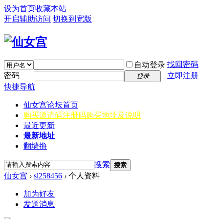
设为首页
收藏本站
开启辅助访问
切换到宽版
找回密码
自动登录
密码
立即注册
登录
快捷导航
仙女宫
论坛首页
购买邀请码
注册码购买地址及说明
最近更新
最新地址
翻墙撸
搜索
搜索
仙女宫
›
sl258456
›
个人资料
加为好友
发送消息