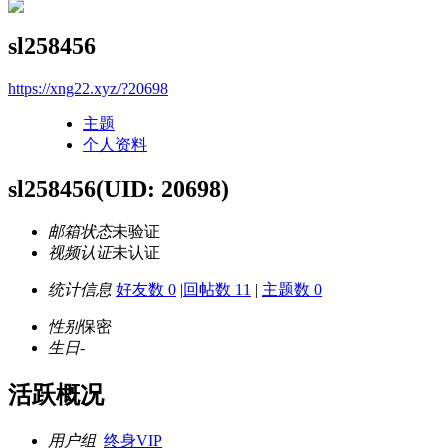
sl258456
https://xng22.xyz/?20698
主题
个人资料
sl258456
(UID: 20698)
邮箱状态
未验证
视频认证
未认证
统计信息
好友数 0
|
回帖数 11
|
主题数 0
性别
保密
生日
-
活跃概况
用户组
终身VIP