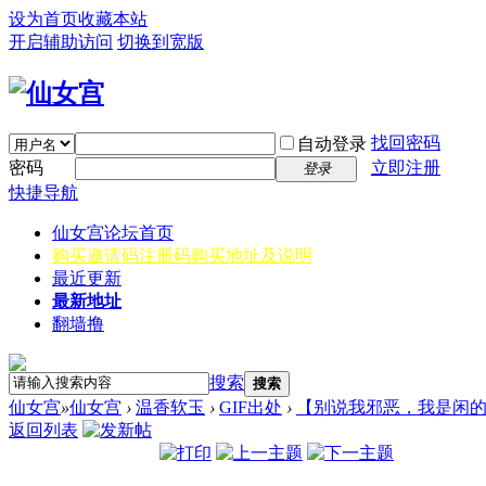
设为首页
收藏本站
开启辅助访问
切换到宽版
找回密码
自动登录
密码
立即注册
登录
快捷导航
仙女宫
论坛首页
购买邀请码
注册码购买地址及说明
最近更新
最新地址
翻墙撸
搜索
搜索
仙女宫
»
仙女宫
›
温香软玉
›
GIF出处
›
【别说我邪恶，我是闲
返回列表