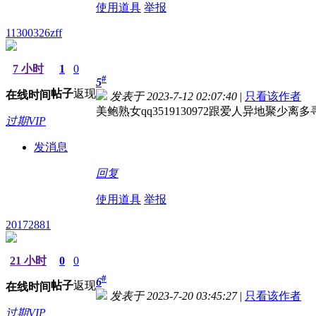
使用道具
举报
11300326zff
7 小时
1
0
#
5
帖子
返现
在线时间
发表于 2023-7-12 02:07:40
|
只看该作者
美鲍熟女qq3519130972跟爱人异地聚少
过期VIP
发消息
回复
使用道具
举报
20172881
21 小时
0
0
#
6
帖子
返现
在线时间
发表于 2023-7-20 03:45:27
|
只看该作者
过期VIP