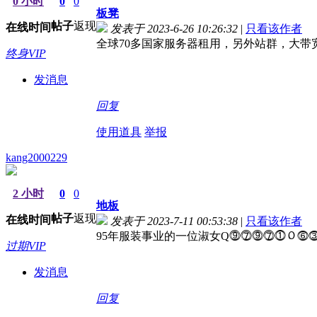
0 小时
0
0
板凳
帖子
返现
在线时间
发表于 2023-6-26 10:26:32
|
只看该作者
全球70多国家服务器租用，另外站群，大带宽，高
终身VIP
发消息
回复
使用道具
举报
kang2000229
2 小时
0
0
地板
帖子
返现
在线时间
发表于 2023-7-11 00:53:38
|
只看该作者
95年服装事业的一位淑女Q⓽⓻⓽⓻⓵０⓺
过期VIP
发消息
回复