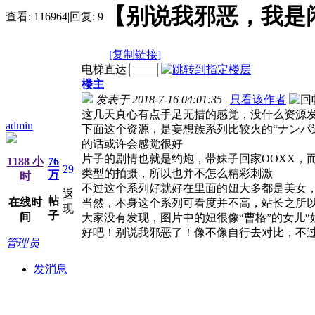
【别说我邪恶，我是
查看:
116964
|
回复:
9
[复制链接]
电梯直达
楼主
发表于 2018-7-16 04:01:35
|
只看该作者
这几天真心有点手足无措的感觉，没什么资源
admin
下面这个资源，是妄想族系列比较火的“ナンパ
的话或许会感觉很好
片子的剧情也就是约炮，带妹子回家OOXX，
1188 小
76
29
类型的拍摄，所以也并不怎么精彩刺激
万
时
不过这个系列好就好在里面的妞大多都是美女
返
帖
在线时
当然，本身这个系列可看度并不高，站长之所
现
子
间
大家没有发现，图片中的妞很像“曹格”的女儿“
好吧！别说我邪恶了！像不像自行去对比，不
管理员
发消息