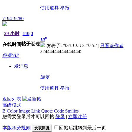
使用道具
举报
719419280
29 小时
110
0
#
10
帖子
返现
在线时间
发表于 2026-1-9 17:19:52
|
只看该作者
324444444444444445
终身VIP
发消息
回复
使用道具
举报
返回列表
高级模式
B
Color
Image
Link
Quote
Code
Smilies
您需要登录后才可以回帖
登录
|
立即注册
本版积分规则
回帖后跳转到最后一页
发表回复