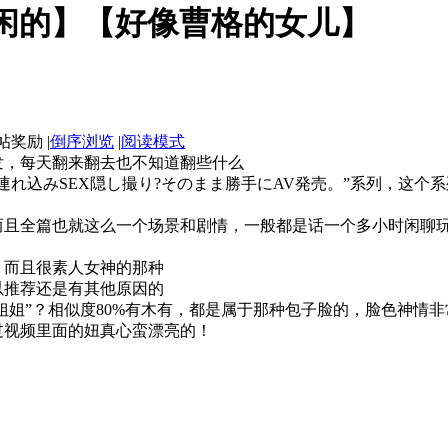
闲的】【好像曹格的女儿】
|
倒序浏览
|
阅读模式
发，每天翻来翻去也不知道翻些什么
連れ込みSEX隠し撮り?そのまま勝手にAV発売。”系列，这
而且全篇也就这么一个场景和剧情，一般都是话一个多小时闲聊玩
，而且很素人女神的那种
以推荐还是有其他原因的
姐姐”？相似度80%有木有，都是属于那种包子脸的，脸色神情非
过视频里面的妞真心蛮漂亮的！