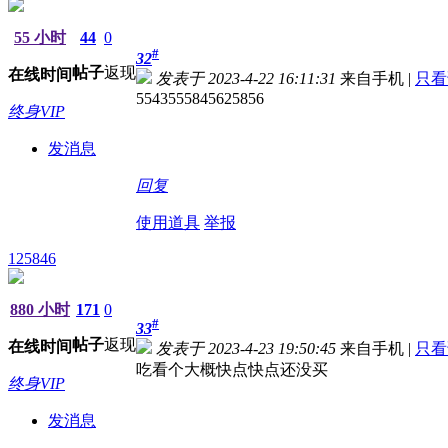
55 小时
44
0
#
32
帖子
返现
在线时间
发表于 2023-4-22 16:11:31
来自手机
|
只看
5543555845625856
终身VIP
发消息
回复
使用道具
举报
125846
880 小时
171
0
#
33
帖子
返现
在线时间
发表于 2023-4-23 19:50:45
来自手机
|
只看
吃看个大概快点快点还没买
终身VIP
发消息