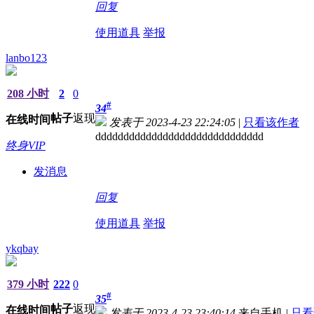
回复
使用道具
举报
lanbo123
208 小时
2
0
#
34
帖子
返现
在线时间
发表于 2023-4-23 22:24:05
|
只看该作者
dddddddddddddddddddddddddddddd
终身VIP
发消息
回复
使用道具
举报
ykqbay
379 小时
222
0
#
35
帖子
返现
在线时间
发表于 2023-4-23 23:40:14
来自手机
|
只看