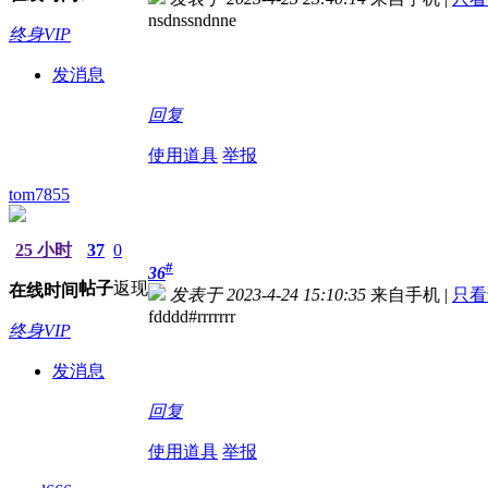
nsdnssndnne
终身VIP
发消息
回复
使用道具
举报
tom7855
25 小时
37
0
#
36
帖子
返现
在线时间
发表于 2023-4-24 15:10:35
来自手机
|
只看
fdddd#rrrrrrr
终身VIP
发消息
回复
使用道具
举报