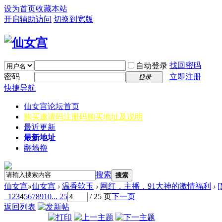
设为首页
收藏本站
开启辅助访问
切换到宽版
找回密码
自动登录
密码
立即注册
登录
快捷导航
仙女宫
论坛首页
购买邀请码
注册码购买地址及说明
最近更新
最新地址
翻墙撸
搜索
搜索
仙女宫
»
仙女宫
›
温香软玉
›
网红，主播，91大神的激情福利
›
1
2
3
4
5
6
7
8
9
10
... 25
/ 25 页
下一页
返回列表