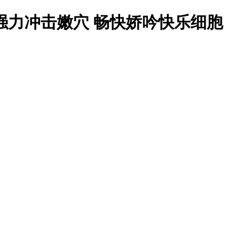
良家 强力冲击嫩穴 畅快娇吟快乐细胞