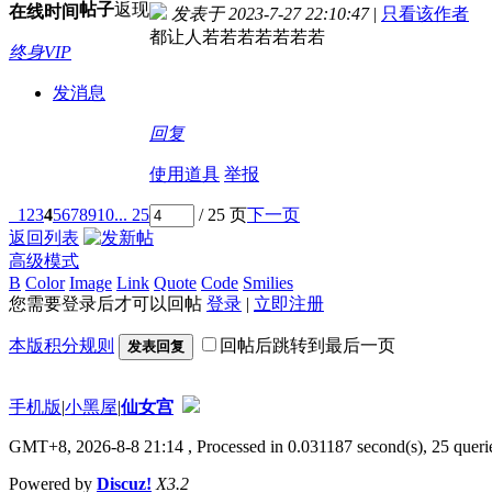
帖子
返现
在线时间
发表于 2023-7-27 22:10:47
|
只看该作者
都让人若若若若若若若
终身VIP
发消息
回复
使用道具
举报
1
2
3
4
5
6
7
8
9
10
... 25
/ 25 页
下一页
返回列表
高级模式
B
Color
Image
Link
Quote
Code
Smilies
您需要登录后才可以回帖
登录
|
立即注册
本版积分规则
回帖后跳转到最后一页
发表回复
手机版
|
小黑屋
|
仙女宫
GMT+8, 2026-8-8 21:14
, Processed in 0.031187 second(s), 25 querie
Powered by
Discuz!
X3.2