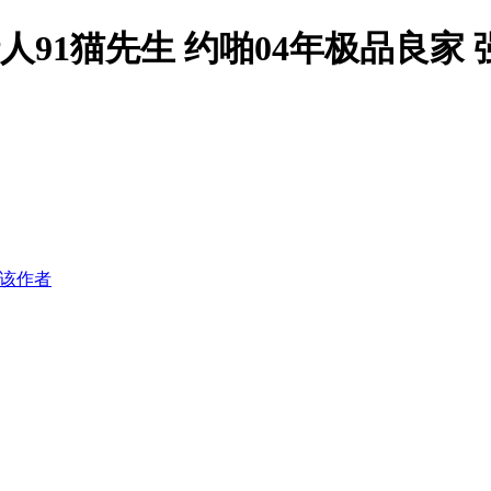
端名妓猎人91猫先生 约啪04年极品
该作者