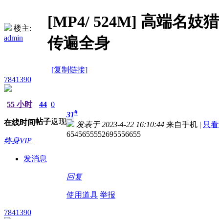
[MP4/ 524M] 高
楼主:
admin
传遍全身
[复制链接]
7841390
55 小时
44
0
#
31
帖子
返现
在线时间
发表于 2023-4-22 16:10:44
来自手机
|
只看
6545655552695556655
终身VIP
发消息
回复
使用道具
举报
7841390