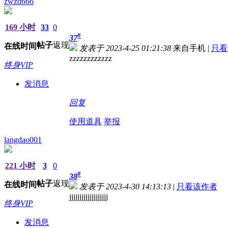
zwzd666
169 小时
33
0
#
37
帖子
返现
在线时间
发表于 2023-4-25 01:21:38
来自手机
|
只看
zzzzzzzzzzzz
终身VIP
发消息
回复
使用道具
举报
langdao001
221 小时
3
0
#
38
帖子
返现
在线时间
发表于 2023-4-30 14:13:13
|
只看该作者
jjjjjjjjjjjjjjjjjjj
终身VIP
发消息