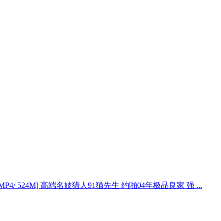
[MP4/ 524M] 高端名妓猎人91猫先生 约啪04年极品良家 强 ...