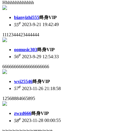
Hhhhhhhhhhhhh
bianyizhi555
终身VIP
#
55
2023-9-21 19:42:49
1112344423444444
oomusic303
终身VIP
#
56
2023-9-29 12:54:33
66666666666666666666
wsj25546
终身VIP
#
57
2023-11-26 21:18:58
12568884665895
zwzd666
终身VIP
#
58
2023-11-28 00:00:55
wwwwwwwwwesewwwe